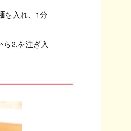
麺
を入れ、1分
ら2.を注ぎ入