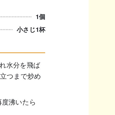
1個
小さじ1杯
れ水分を飛ば
が立つまで炒め
再度沸いたら