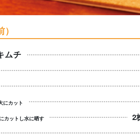
前）
キムチ
大にカット
2
mにカットし水に晒す