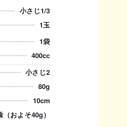
小さじ1/3
1玉
1袋
400cc
小さじ2
80g
10cm
株（およそ40g）