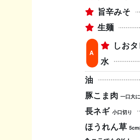
旨辛みそ
生麺
しおタ
A
水
油
豚こま肉
一口大
長ネギ
小口切り
ほうれん草
5c