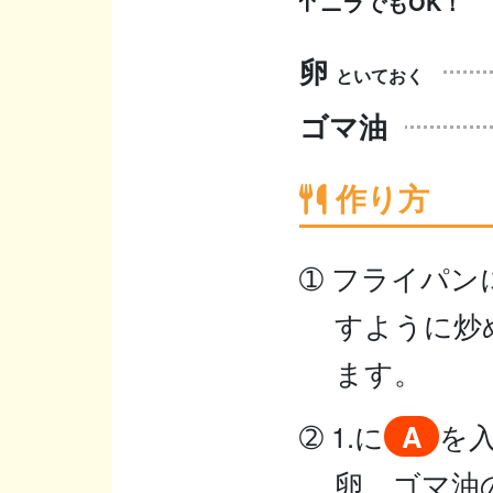
ニラでもOK！
卵
といておく
ゴマ油
作り方
➀ フライパ
すように炒
ます。
➁ 1.に
A
を
卵、ゴマ油