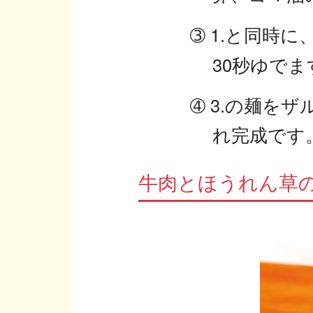
➂ 1.と同時
30秒ゆでま
➃ 3.の麺を
れ完成です
牛肉とほうれん草