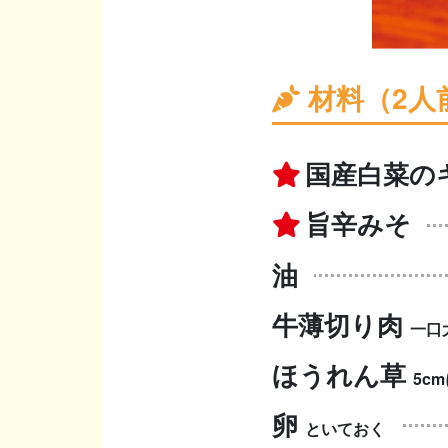
材料（2人
国産白菜の
旨辛みそ
油
牛薄切り肉
一口
ほうれん草
5c
卵
といておく