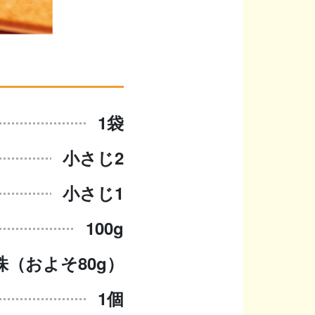
1袋
小さじ2
小さじ1
100g
株（およそ80g）
1個