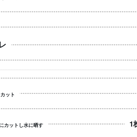
レ
にカット
1
mにカットし水に晒す