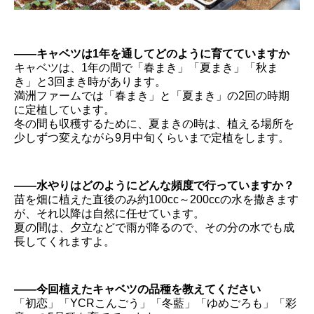
――キャベツは1年を通してどのように育てていますか
キャベツは、1年の間で「春まき」「夏まき」「秋ま
き」と3回まき時があります。
満洲ファームでは「春まき」と「夏まき」の2回の時期
に定植しています。
冬の間も収穫するために、夏まきの時は、植える場所を
少しずつ変えながら9月中旬くらいまで定植をします。
――水やりはどのようにどんな頻度で行っていますか？
苗を畑に植えた直後のみ約100cc～200ccの水を撒きます
が、それ以降は自然に任せています。
夏の間は、夕立などで雨が降るので、その分の水でも成
長してくれますよ。
――今回植えたキャベツの品種を教えてください
「初恋」「YCRこんごう」「冬藍」「ゆめごろも」「彩