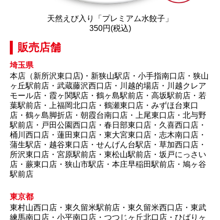
天然えび入り「プレミアム水餃子」
350円(税込)
販売店舗
埼玉県
本店（新所沢東口店)・新狭山駅店・小手指南口店・狭山
ヶ丘駅前店・武蔵藤沢西口店・川越的場店・川越クレア
モール店・霞ヶ関駅店・鶴ヶ島駅前店・高坂駅前店・若
葉駅前店・上福岡北口店・鶴瀬東口店・みずほ台東口
店・鶴ヶ島脚折店・朝霞台南口店・上尾東口店・北与野
駅前店・戸田公園西口店・春日部東口店・久喜西口店・
桶川西口店・蓮田東口店・東大宮東口店・志木南口店・
蒲生駅店・越谷東口店・せんげん台駅店・草加西口店・
所沢東口店・宮原駅前店・東松山駅前店・坂戸にっさい
店・蕨東口店・狭山市駅店・本庄早稲田駅前店・鳩ヶ谷
駅前店
東京都
東村山西口店・東久留米駅前店・東久留米西口店・東武
練馬南口店・小平南口店・つつじヶ丘北口店・ひばりヶ