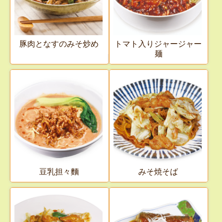
豚肉となすのみそ炒め
トマト入りジャージャー
麺
豆乳担々麵
みそ焼そば